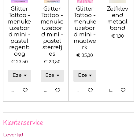
Glitter
Glitter
Glitter
Zelfklev
Tattoo -
Tattoo -
Tattoo -
end
menuke
menuke
menuke
metaal
uzebor
uzebor
uzebor
band
d mini -
d mini -
d mini -
€ 1,00
pastel
pastel
maatwe
regenb
sterretj
rk
oog
es
€ 35,00
€ 23,50
€ 23,50
Bekijk details
Bekijk details
Bekijk details
In winkelwa
Klantenservice
Levertijd