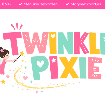
. €60,-
Menukeuzeborden
Magneetkaartjes