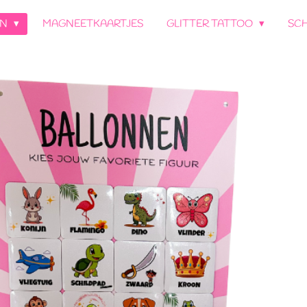
EN
MAGNEETKAARTJES
GLITTER TATTOO
SC