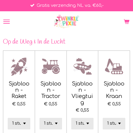
Gratis verzending NL v.a. €60,-
Ga
direct
naar
de
hoofdinhoud
Op de Weg & In de Lucht
Sjabloo
Sjabloo
Sjabloo
Sjabloo
n -
n -
n -
n -
Raket
Tractor
Vliegtui
Kraan
g
€ 0,55
€ 0,55
€ 0,55
€ 0,55