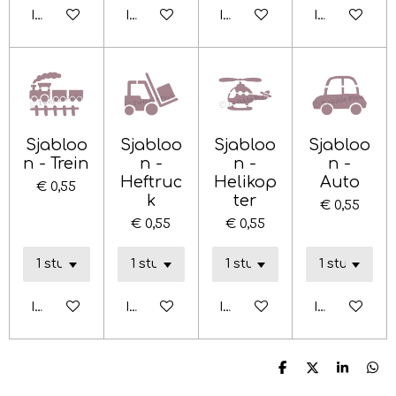
In winkelwagen
In winkelwagen
In winkelwagen
In winkelwa
Sjabloo
Sjabloo
Sjabloo
Sjabloo
n - Trein
n -
n -
n -
Heftruc
Helikop
Auto
€ 0,55
k
ter
€ 0,55
€ 0,55
€ 0,55
In winkelwagen
In winkelwagen
In winkelwagen
In winkelwa
D
D
S
D
e
e
h
e