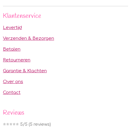
l
e
a
l
e
l
r
e
n
e
n
Klantenservice
Levertijd
Verzenden & Bezorgen
Betalen
Retourneren
Garantie & Klachten
Over ons
Contact
Reviews
⭐️⭐️⭐️⭐️⭐️ 5/5 (5 reviews)