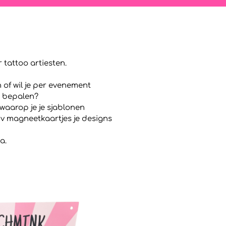
 tattoo artiesten.
n of wil je per evenement
n bepalen?
waarop je je sjablonen
mv magneetkaartjes je designs
a.