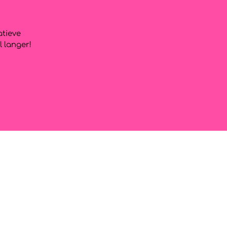
atieve
l langer!