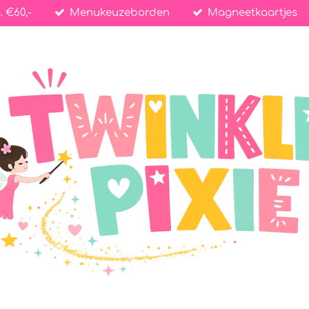
. €60,-
Menukeuzeborden
Magneetkaartjes