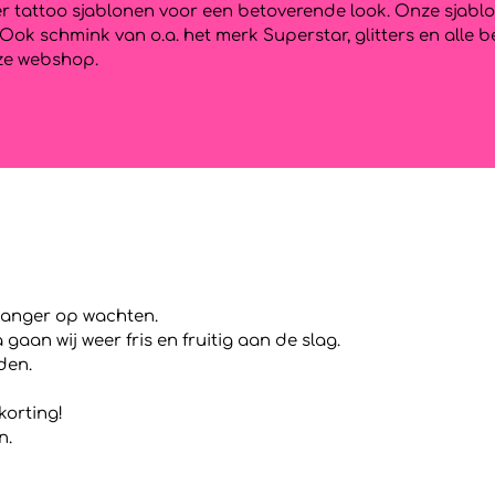
tter tattoo sjablonen voor een betoverende look. Onze sjabl
s. Ook schmink van o.a. het merk Superstar, glitters en al
nze webshop.
 langer op wachten.
aan wij weer fris en fruitig aan de slag.
den.
korting!
n.