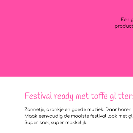
Een g
producte
Festival ready met toffe glitter
Zonnetje, drankje en goede muziek. Daar horen g
Maak eenvoudig de mooiste festival look met gli
Super snel, super makkelijk!