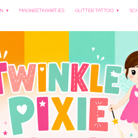
EN
MAGNEETKAARTJES
GLITTER TATTOO
SC