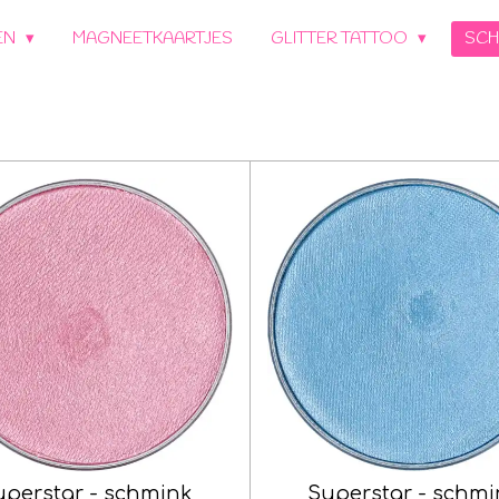
EN
MAGNEETKAARTJES
GLITTER TATTOO
SCH
uperstar - schmink
Superstar - schmi