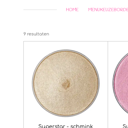
HOME
MENUKEUZEBORD
9 resultaten
Superstar - schmink
S