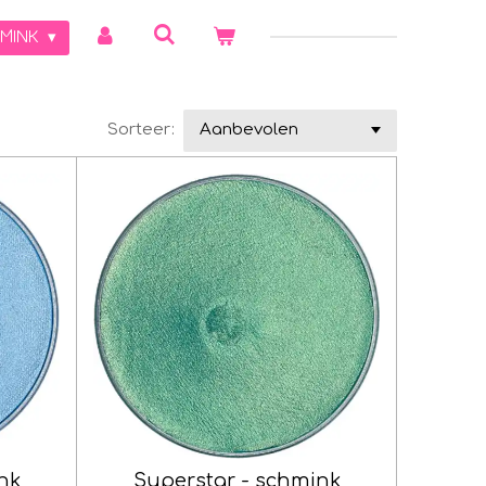
MINK
Sorteer:
nk
Superstar - schmink