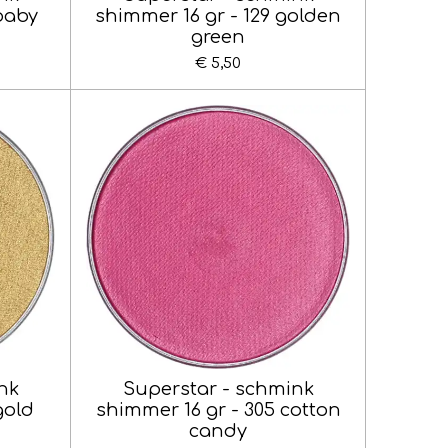
 baby
shimmer 16 gr - 129 golden
green
€ 5,50
nk
Superstar - schmink
gold
shimmer 16 gr - 305 cotton
candy