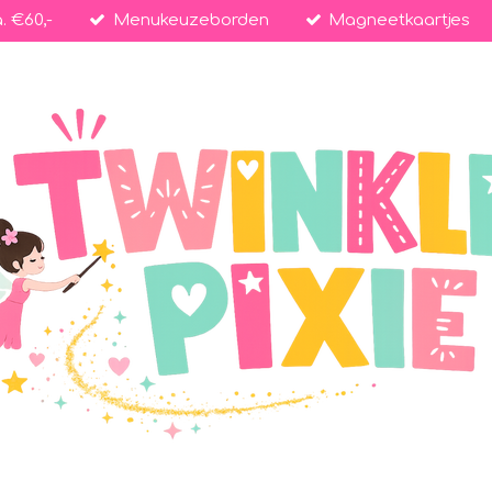
. €60,-
Menukeuzeborden
Magneetkaartjes