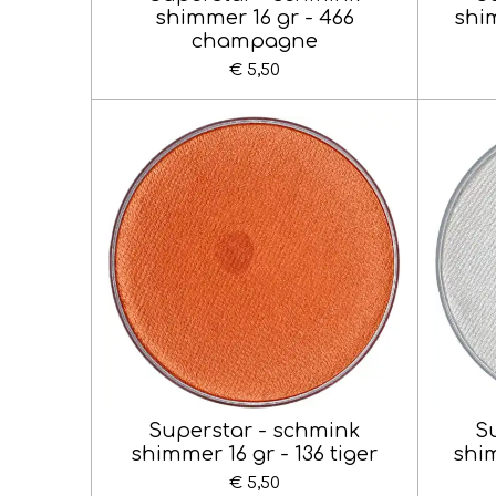
shimmer 16 gr - 466
shim
champagne
€ 5,50
Superstar - schmink
S
shimmer 16 gr - 136 tiger
shim
€ 5,50