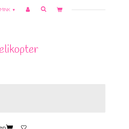
MINK
elikopter
gen