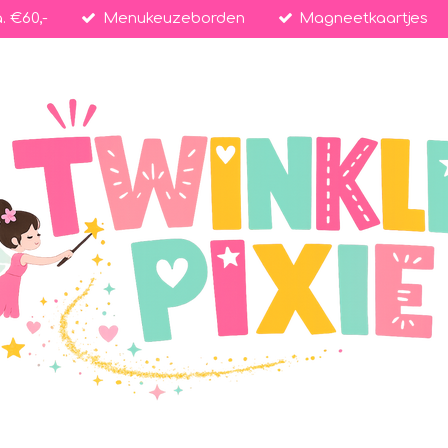
. €60,-
Menukeuzeborden
Magneetkaartjes