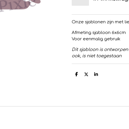
Onze sjablonen zijn met l
Afmeting sjabloon 6x6cm
Voor eenmalig gebruik
Dit sjabloon is ontworpen 
ook, is niet toegestaan
D
D
S
e
e
h
l
e
a
e
l
r
n
e