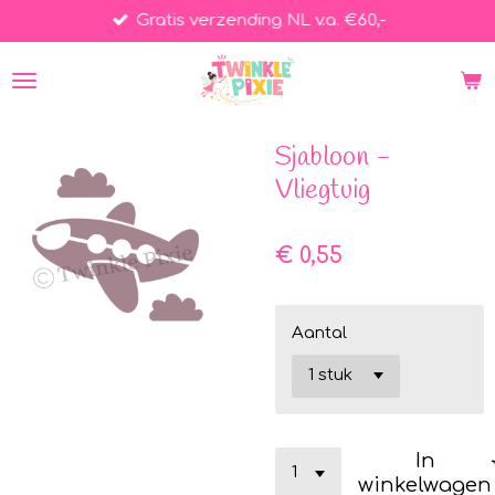
Gratis verzending NL v.a. €60,-
Ga
direct
naar
de
hoofdinhoud
Sjabloon -
Vliegtuig
€ 0,55
Aantal
In
winkelwagen