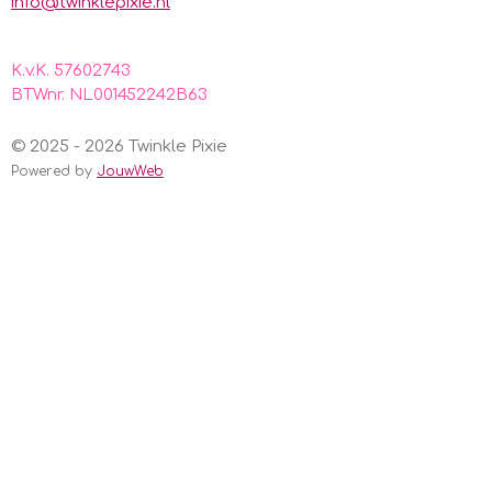
info@twinklepixie.nl
K.v.K. 57602743
BTWnr. NL001452242B63
© 2025 - 2026 Twinkle Pixie
Powered by
JouwWeb