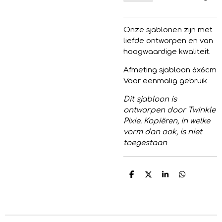
Onze sjablonen zijn met
liefde ontworpen en van
hoogwaardige kwaliteit.
Afmeting sjabloon 6x6cm
Voor eenmalig gebruik
Dit sjabloon is
ontworpen door Twinkle
Pixie. Kopiëren, in welke
vorm dan ook, is niet
toegestaan
D
D
S
D
e
e
h
e
l
e
a
l
e
l
r
e
n
e
n