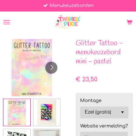
Menukeuzeborden
Ga
direct
naar
de
hoofdinhoud
Glitter Tattoo -
menukeuzebord
mini - pastel
€ 23,50
Montage
Website vermelding?