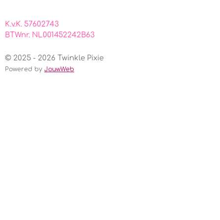
K.v.K. 57602743
BTWnr. NL001452242B63
© 2025 - 2026 Twinkle Pixie
Powered by
JouwWeb