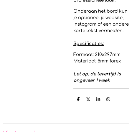
professionele look.
Onderaan het bord kun
je optioneel je website,
instagram of een andere
korte tekst vermelden.
Specificaties:
Formaat: 210x297mm
Materiaal: 5mm forex
Let op: de levertijd is
ongeveer 1 week
D
D
S
D
e
e
h
e
l
e
a
l
e
l
r
e
n
e
n