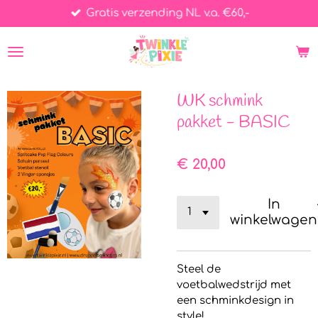
Gratis verzending NL v.a. €60,-
Ga
direct
naar
de
hoofdinhoud
WK schmink
pakket - BASIC
€ 20,00
In
winkelwagen
Steel de
voetbalwedstrijd met
een schminkdesign in
style!