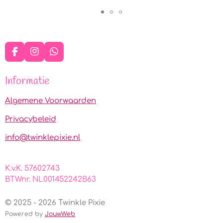
F
I
W
a
n
h
c
s
a
Informatie
e
t
t
b
a
s
o
g
A
Algemene Voorwaarden
o
r
p
k
a
p
Privacybeleid
m
info@twinklepixie.nl
K.v.K. 57602743
BTWnr. NL001452242B63
© 2025 - 2026 Twinkle Pixie
Powered by
JouwWeb