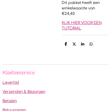
Dit pakket heeft een
winkelwaarde van
€24,40
KLIK HIER VOOR EEN
TUTORIAL
D
D
S
D
e
e
h
e
l
e
a
l
e
l
r
e
n
e
n
Klantenservice
Levertijd
Verzenden & Bezorgen
Betalen
Retourneren