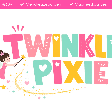
. €60,-
Menukeuzeborden
Magneetkaartjes