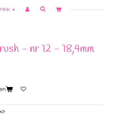
MINK
rush - nr 12 - 18,4mm
gen
PXP