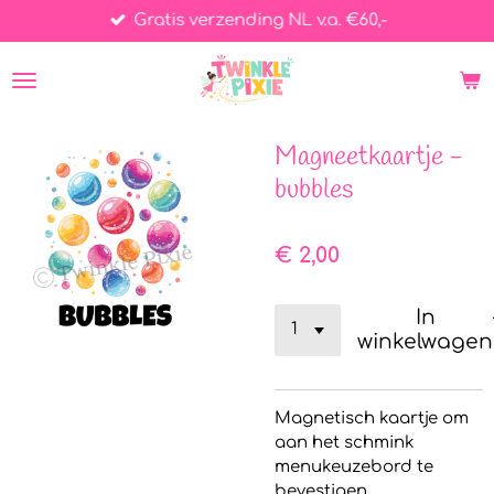
Gratis verzending NL v.a. €60,-
Ga
direct
naar
de
hoofdinhoud
Magneetkaartje -
bubbles
€ 2,00
In
winkelwagen
Magnetisch kaartje om
aan het schmink
menukeuzebord te
bevestigen.