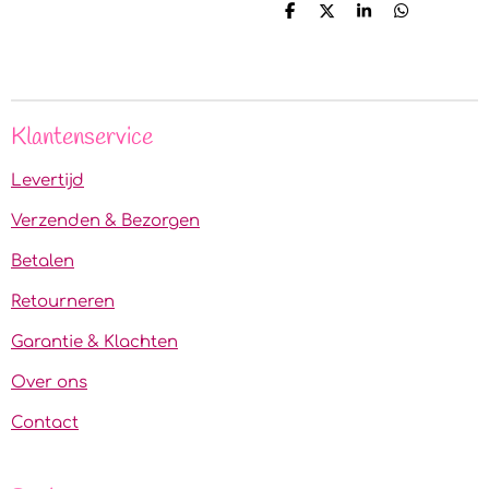
D
D
S
D
e
e
h
e
l
e
a
l
e
l
r
e
n
e
n
Klantenservice
Levertijd
Verzenden & Bezorgen
Betalen
Retourneren
Garantie & Klachten
Over ons
Contact