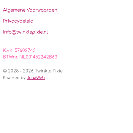
b
a
s
o
g
A
Algemene Voorwaarden
o
r
p
k
a
p
Privacybeleid
m
info@twinklepixie.nl
K.v.K. 57602743
BTWnr. NL001452242B63
© 2025 - 2026 Twinkle Pixie
Powered by
JouwWeb