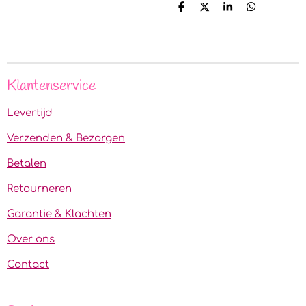
D
D
S
D
e
e
h
e
l
e
a
l
e
l
r
e
n
e
n
Klantenservice
Levertijd
Verzenden & Bezorgen
Betalen
Retourneren
Garantie & Klachten
Over ons
Contact