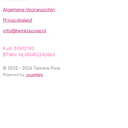
b
a
s
o
g
A
Algemene Voorwaarden
o
r
p
k
a
p
Privacybeleid
m
info@twinklepixie.nl
K.v.K. 57602743
BTWnr. NL001452242B63
© 2025 - 2026 Twinkle Pixie
Powered by
JouwWeb