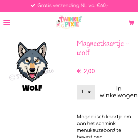
Gratis verzending NL v.a. €60,-
Ga
direct
naar
de
hoofdinhoud
Magneetkaartje -
wolf
€ 2,00
In
winkelwagen
Magnetisch kaartje om
aan het schmink
menukeuzebord te
bevestigen.