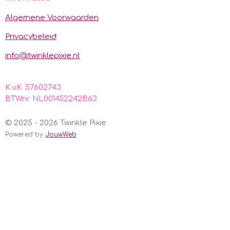
b
a
s
o
g
A
Algemene Voorwaarden
o
r
p
k
a
p
Privacybeleid
m
info@twinklepixie.nl
K.v.K. 57602743
BTWnr. NL001452242B63
© 2025 - 2026 Twinkle Pixie
Powered by
JouwWeb