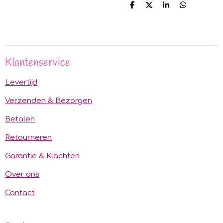
D
D
S
D
e
e
h
e
l
e
a
l
e
l
r
e
n
e
n
Klantenservice
Levertijd
Verzenden & Bezorgen
Betalen
Retourneren
Garantie & Klachten
Over ons
Contact