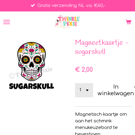
Gratis verzending NL v.a. €60,-
Ga
direct
naar
de
hoofdinhoud
Magneetkaartje -
sugarskull
€ 2,00
In
winkelwagen
Magnetisch kaartje om
aan het schmink
menukeuzebord te
bevestigen.