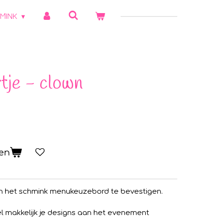
MINK
tje - clown
gen
n het schmink menukeuzebord te bevestigen.
l makkelijk je designs aan het evenement