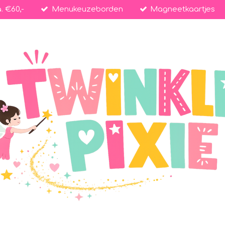
. €60,-
Menukeuzeborden
Magneetkaartjes