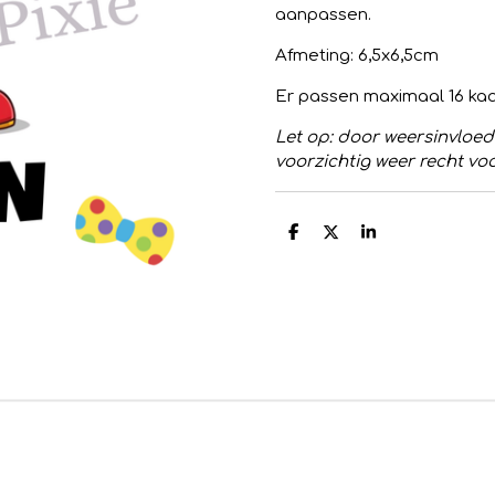
aanpassen.
Afmeting: 6,5x6,5cm
Er passen maximaal 16 kaa
Let op: door weersinvloe
voorzichtig weer recht voo
D
D
S
e
e
h
l
e
a
e
l
r
n
e