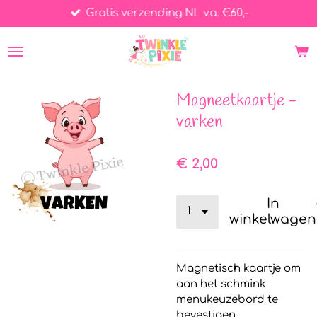
Gratis verzending NL v.a. €60,-
Ga
direct
naar
de
hoofdinhoud
Magneetkaartje -
varken
€ 2,00
In
winkelwagen
Magnetisch kaartje om
aan het schmink
menukeuzebord te
bevestigen.