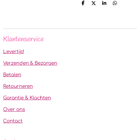
D
D
S
D
e
e
h
e
l
e
a
l
e
l
r
e
n
e
n
Klantenservice
Levertijd
Verzenden & Bezorgen
Betalen
Retourneren
Garantie & Klachten
Over ons
Contact