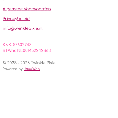
b
a
s
o
g
A
Algemene Voorwaarden
o
r
p
k
a
p
Privacybeleid
m
info@twinklepixie.nl
K.v.K. 57602743
BTWnr. NL001452242B63
© 2025 - 2026 Twinkle Pixie
Powered by
JouwWeb