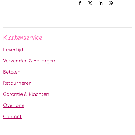
D
D
S
D
e
e
h
e
l
e
a
l
e
l
r
e
n
e
n
Klantenservice
Levertijd
Verzenden & Bezorgen
Betalen
Retourneren
Garantie & Klachten
Over ons
Contact