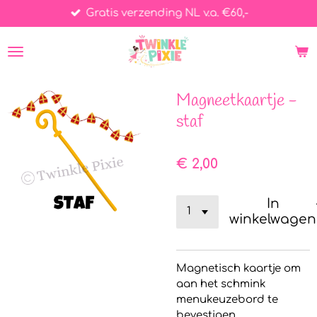
Gratis verzending NL v.a. €60,-
Ga
direct
naar
de
hoofdinhoud
Magneetkaartje -
staf
€ 2,00
In
winkelwagen
Magnetisch kaartje om
aan het schmink
menukeuzebord te
bevestigen.