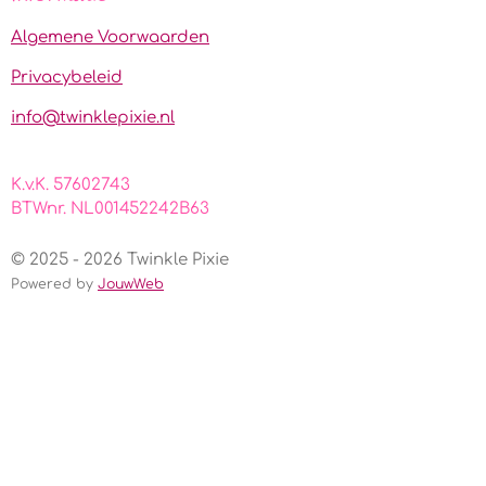
b
a
s
o
g
A
Algemene Voorwaarden
o
r
p
k
a
p
Privacybeleid
m
info@twinklepixie.nl
K.v.K. 57602743
BTWnr. NL001452242B63
© 2025 - 2026 Twinkle Pixie
Powered by
JouwWeb