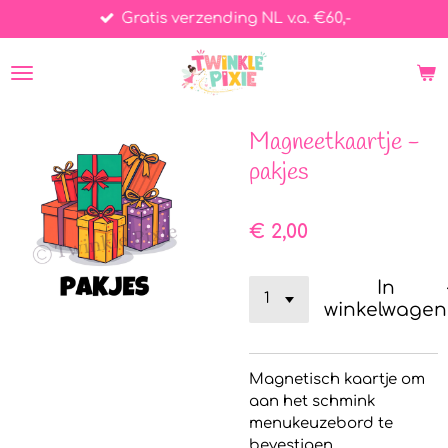
Gratis verzending NL v.a. €60,-
Ga
direct
naar
de
hoofdinhoud
Magneetkaartje -
pakjes
€ 2,00
In
winkelwagen
Magnetisch kaartje om
aan het schmink
menukeuzebord te
bevestigen.