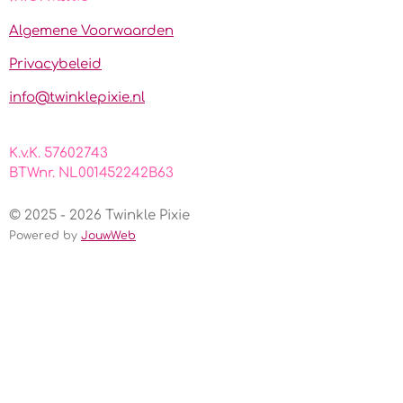
b
a
s
o
g
A
Algemene Voorwaarden
o
r
p
k
a
p
Privacybeleid
m
info@twinklepixie.nl
K.v.K. 57602743
BTWnr. NL001452242B63
© 2025 - 2026 Twinkle Pixie
Powered by
JouwWeb