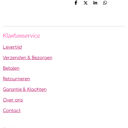
D
D
S
D
e
e
h
e
l
e
a
l
e
l
r
e
n
e
n
Klantenservice
Levertijd
Verzenden & Bezorgen
Betalen
Retourneren
Garantie & Klachten
Over ons
Contact