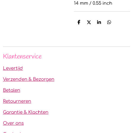
14 mm / 0.55 inch
D
D
S
D
e
e
h
e
l
e
a
l
e
l
r
e
n
e
n
Klantenservice
Levertijd
Verzenden & Bezorgen
Betalen
Retourneren
Garantie & Klachten
Over ons