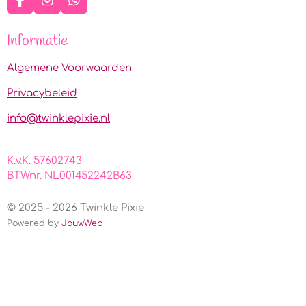
F
I
W
a
n
h
c
s
a
Informatie
e
t
t
b
a
s
o
g
A
Algemene Voorwaarden
o
r
p
k
a
p
Privacybeleid
m
info@twinklepixie.nl
K.v.K. 57602743
BTWnr. NL001452242B63
© 2025 - 2026 Twinkle Pixie
Powered by
JouwWeb