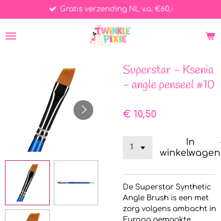
Gratis verzending NL v.a. €60,-
Ga
direct
naar
de
hoofdinhoud
Superstar - Ksenia
- angle penseel #10
€ 10,50
In
winkelwagen
De Superstar Synthetic
Angle Brush is een met
zorg volgens ambacht in
Europa gemaakte