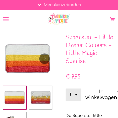
Menukeuzeborden
Ga
direct
naar
de
hoofdinhoud
Superstar - Little
Dream Colours -
Little Magic
Sunrise
€ 9,95
In
winkelwagen
De Superstar little