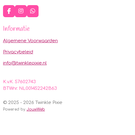
F
I
W
a
n
h
c
s
a
Informatie
e
t
t
b
a
s
o
g
A
Algemene Voorwaarden
o
r
p
k
a
p
Privacybeleid
m
info@twinklepixie.nl
K.v.K. 57602743
BTWnr. NL001452242B63
© 2025 - 2026 Twinkle Pixie
Powered by
JouwWeb