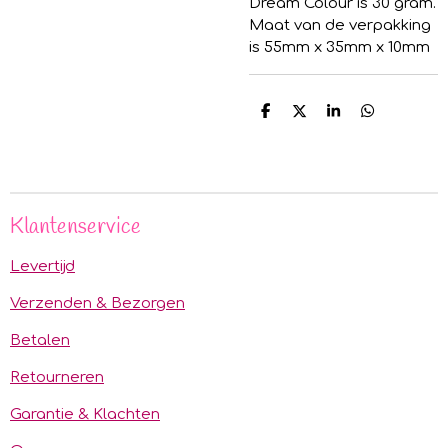
Dream Colour is 30 gram.
Maat van de verpakking
is 55mm x 35mm x 10mm
D
D
S
D
e
e
h
e
l
e
a
l
e
l
r
e
n
e
n
Klantenservice
Levertijd
Verzenden & Bezorgen
Betalen
Retourneren
Garantie & Klachten