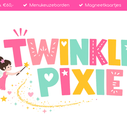
. €60,-
Menukeuzeborden
Magneetkaartjes