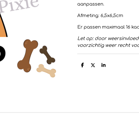
aanpassen.
Afmeting: 6,5x6,5cm
Er passen maximaal 16 kaa
Let op: door weersinvloe
voorzichtig weer recht voo
D
D
S
e
e
h
l
e
a
e
l
r
n
e