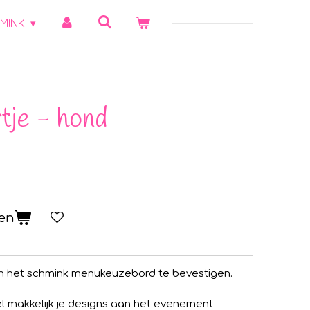
MINK
tje - hond
gen
n het schmink menukeuzebord te bevestigen.
l makkelijk je designs aan het evenement