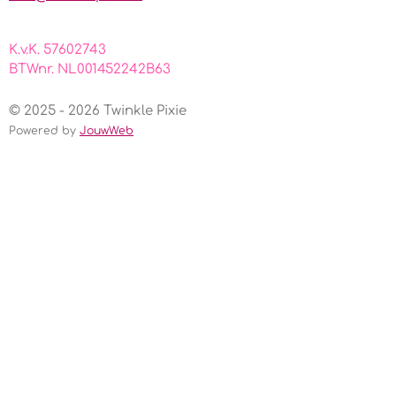
K.v.K. 57602743
BTWnr. NL001452242B63
© 2025 - 2026 Twinkle Pixie
Powered by
JouwWeb