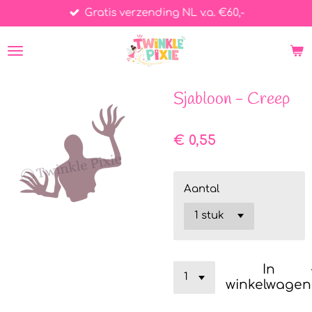
Gratis verzending NL v.a. €60,-
Ga
direct
naar
de
hoofdinhoud
Sjabloon - Creep
€ 0,55
Aantal
In
winkelwagen