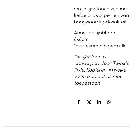
Onze sjablonen zijn met
liefde ontworpen en van
hoogwaardige kwaliteit.
Afmeting sjabloon
6x6cm
Voor eenmalig gebruik
Dit sjabloon is
ontworpen door Twinkle
Pixie. Kopiëren, in welke
vorm dan ook, is niet
toegestaan
D
D
S
D
e
e
h
e
l
e
a
l
e
l
r
e
n
e
n