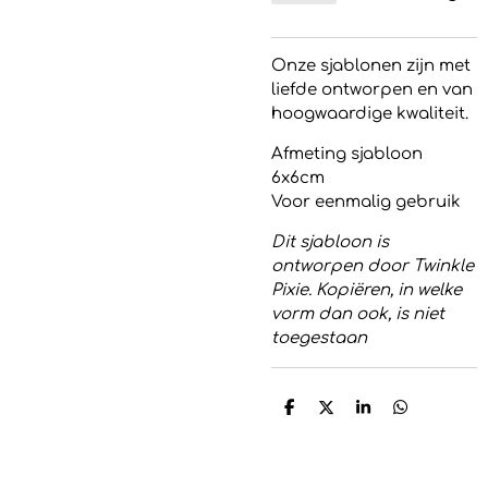
Onze sjablonen zijn met
liefde ontworpen en van
hoogwaardige kwaliteit.
Afmeting sjabloon
6x6cm
Voor eenmalig gebruik
Dit sjabloon is
ontworpen door Twinkle
Pixie. Kopiëren, in welke
vorm dan ook, is niet
toegestaan
D
D
S
D
e
e
h
e
l
e
a
l
e
l
r
e
n
e
n