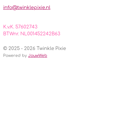
m
info@twinklepixie.nl
K.v.K. 57602743
BTWnr. NL001452242B63
© 2025 - 2026 Twinkle Pixie
Powered by
JouwWeb