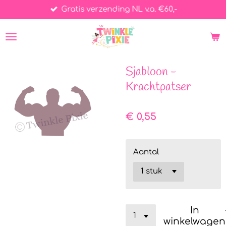
Gratis verzending NL v.a. €60,-
Ga
direct
naar
de
hoofdinhoud
Sjabloon -
Krachtpatser
€ 0,55
Aantal
In
winkelwagen