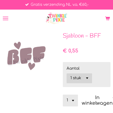
Gratis verzending NL v.a. €60,-
Ga
direct
naar
de
hoofdinhoud
Sjabloon - BFF
€ 0,55
Aantal
In
winkelwagen