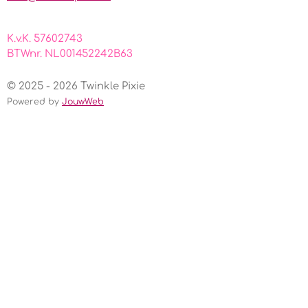
K.v.K. 57602743
BTWnr. NL001452242B63
© 2025 - 2026 Twinkle Pixie
Powered by
JouwWeb