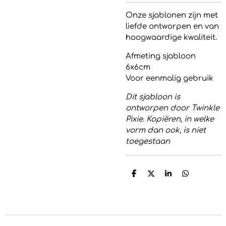
Onze sjablonen zijn met
liefde ontworpen en van
hoogwaardige kwaliteit.
Afmeting sjabloon
6x6cm
Voor eenmalig gebruik
Dit sjabloon is
ontworpen door Twinkle
Pixie. Kopiëren, in welke
vorm dan ook, is niet
toegestaan
D
D
S
D
e
e
h
e
l
e
a
l
e
l
r
e
n
e
n