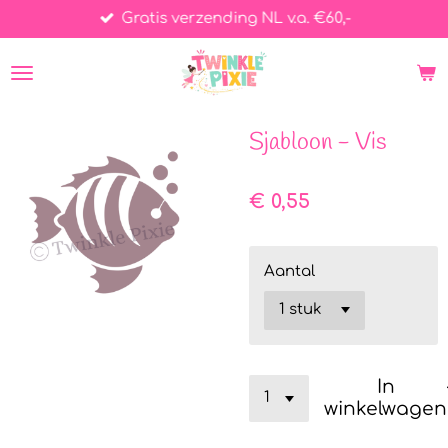
Gratis verzending NL v.a. €60,-
Ga
direct
naar
de
hoofdinhoud
Sjabloon - Vis
€ 0,55
Aantal
In
winkelwagen