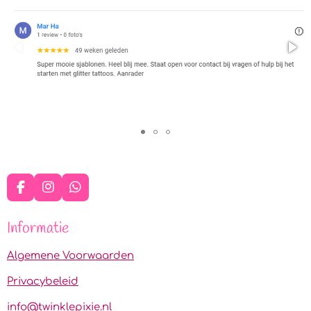
F
I
W
a
n
h
c
s
a
Informatie
e
t
t
b
a
s
o
g
A
Algemene Voorwaarden
o
r
p
k
a
p
Privacybeleid
m
info@twinklepixie.nl