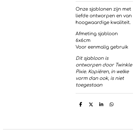
Onze sjablonen zijn met
liefde ontworpen en van
hoogwaardige kwaliteit.
Afmeting sjabloon
6x6cm
Voor eenmalig gebruik
Dit sjabloon is
ontworpen door Twinkle
Pixie. Kopiëren, in welke
vorm dan ook, is niet
toegestaan
D
D
S
D
e
e
h
e
l
e
a
l
e
l
r
e
n
e
n