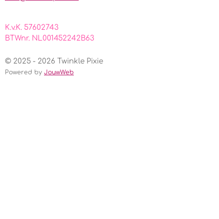
K.v.K. 57602743
BTWnr. NL001452242B63
© 2025 - 2026 Twinkle Pixie
Powered by
JouwWeb