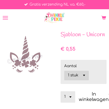
Gratis verzending NL v.a. €60,-
Ga
direct
naar
de
hoofdinhoud
Sjabloon - Unicorn
€ 0,55
Aantal
In
winkelwagen