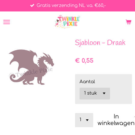
Gratis verzending NL v.a. €60,-
Ga
direct
naar
de
hoofdinhoud
Sjabloon - Draak
€ 0,55
Aantal
In
winkelwagen