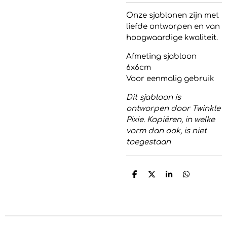
Onze sjablonen zijn met
liefde ontworpen en van
hoogwaardige kwaliteit.
Afmeting sjabloon
6x6cm
Voor eenmalig gebruik
Dit sjabloon is
ontworpen door Twinkle
Pixie. Kopiëren, in welke
vorm dan ook, is niet
toegestaan
D
D
S
D
e
e
h
e
l
e
a
l
e
l
r
e
n
e
n