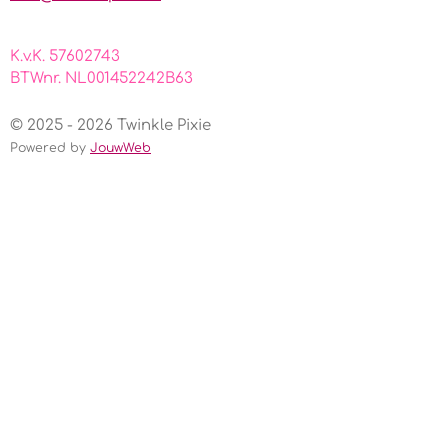
K.v.K. 57602743
BTWnr. NL001452242B63
© 2025 - 2026 Twinkle Pixie
Powered by
JouwWeb