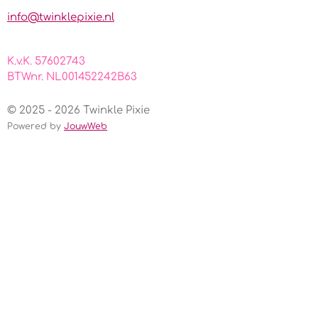
m
info@twinklepixie.nl
K.v.K. 57602743
BTWnr. NL001452242B63
© 2025 - 2026 Twinkle Pixie
Powered by
JouwWeb