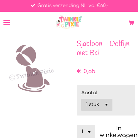
Gratis verzending NL v.a. €60,-
Ga
direct
naar
de
hoofdinhoud
Sjabloon - Dolfijn
met Bal
€ 0,55
Aantal
In
winkelwagen