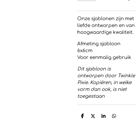
Onze sjablonen zijn met
liefde ontworpen en van
hoogwaardige kwaliteit.
Afmeting sjabloon
6x6cm
Voor eenmalig gebruik
Dit sjabloon is
ontworpen door Twinkle
Pixie. Kopiëren, in welke
vorm dan ook, is niet
toegestaan
D
D
S
D
e
e
h
e
l
e
a
l
e
l
r
e
n
e
n